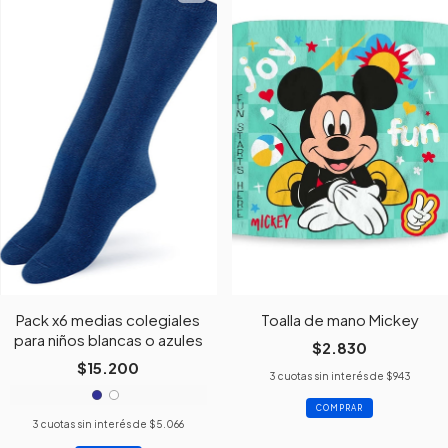
Pack x6 medias colegiales
Toalla de mano Mickey
para niños blancas o azules
$2.830
$15.200
3
cuotas sin interés de
$943
3
cuotas sin interés de
$5.066