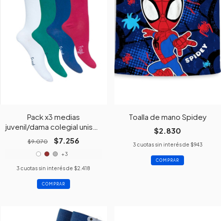
Pack x3 medias
Toalla de mano Spidey
juvenil/dama colegial unisex
$2.830
color varios
$7.256
$9.070
3
cuotas sin interés de
$943
+3
3
cuotas sin interés de
$2.418
COMPRAR