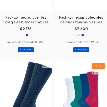
Pack x3 medias juveniles
Pack x3 medias colegiales
colegiales blancas o azules
de niños blancas o azules
$9.175
$7.600
3
cuotas sin interés de
$3.058
3
cuotas sin interés de
$2.533
COMPRAR
COMPRAR
20
%