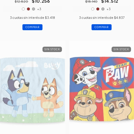
$10.256
$14.512
$12.820
$18.140
+3
+3
3
cuotas sin interés de
$3.418
3
cuotas sin interés de
$4.837
COMPRAR
COMPRAR
SIN STOCK
SIN STOCK