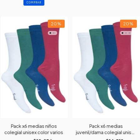
COMPRAR
20
%
20
%
Pack x6 medias niños
Pack x6 medias
colegial unisex color varios
juvenil/dama colegial unisex
color varios