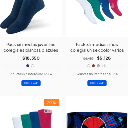
Pack x6 medias juveniles
Pack x3 medias niños
colegiales blancas o azules
colegial unisex color varios
$18.350
$5.128
$6.410
+3
3
cuotas sin interés de
$6.116
3
cuotas sin interés de
$1.709
COMPRAR
COMPRAR
20
%