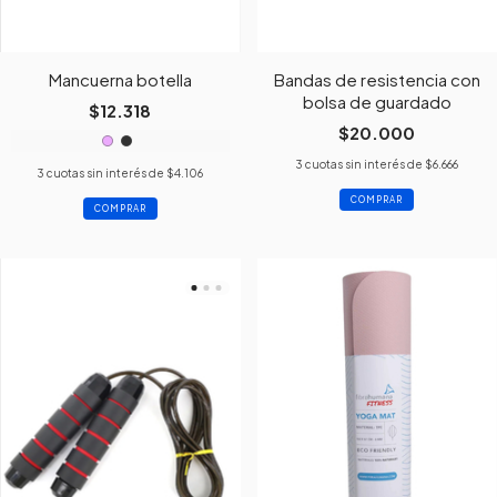
Mancuerna botella
Bandas de resistencia con
bolsa de guardado
$12.318
$20.000
3
cuotas sin interés de
$6.666
3
cuotas sin interés de
$4.106
COMPRAR