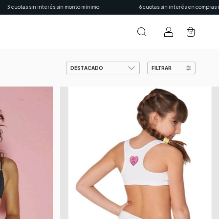
sin interés sin monto mínimo
6 cuotas sin interés en compras mayores a
0
FILTRAR