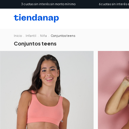
3 cuotas sin interés sin monto mínimo
6 cuotas sin interés en compra
Inicio
.
Infantil
.
Niña
.
Conjuntos teens
Conjuntos teens