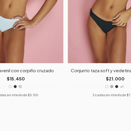
uvenil con corpiño cruzado
Conjunto taza soft y vedetina
$15.450
$21.000
+1
otas sin interés de
$5.150
3
cuotas sin interés de
$7