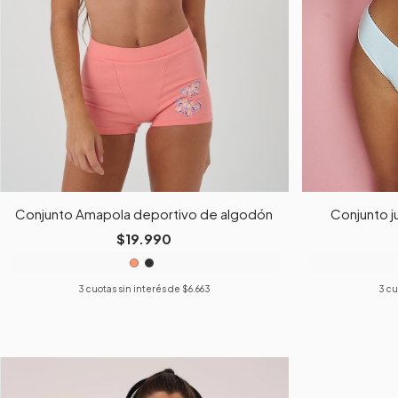
Conjunto Amapola deportivo de algodón
Conjunto j
$19.990
3
cuotas sin interés de
$6.663
3
cu