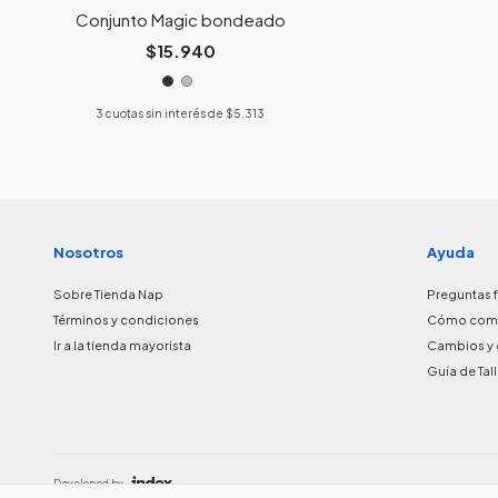
Conjunto Magic bondeado
$15.940
3
cuotas sin interés de
$5.313
Nosotros
Ayuda
Sobre Tienda Nap
Preguntas 
Términos y condiciones
Cómo com
Ir a la tienda mayorista
Cambios y 
Guía de Tal
Developed by