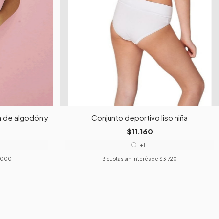
 de algodón y lycra
Conjunto deportivo liso niña
$11.160
+1
.000
3
cuotas sin interés de
$3.720