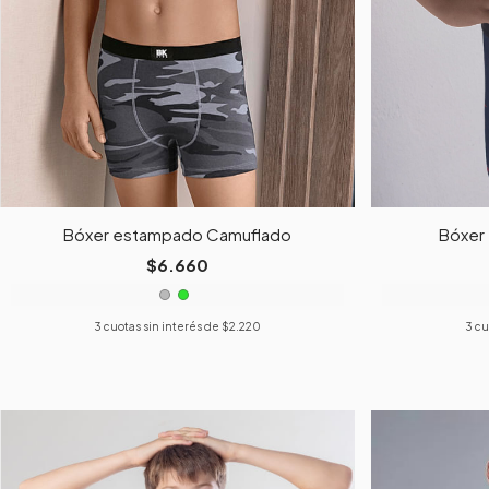
Bóxer estampado Camuflado
Bóxer
$6.660
3
cuotas sin interés de
$2.220
3
cu