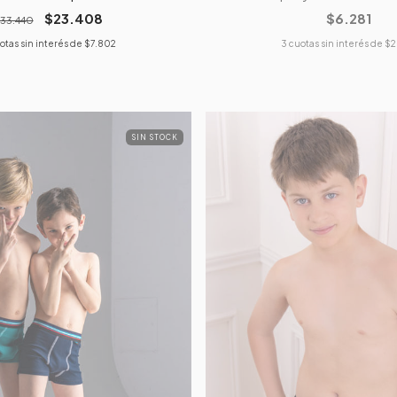
$23.408
$6.281
33.440
otas sin interés de
$7.802
3
cuotas sin interés de
$2
SIN STOCK