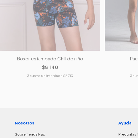
Boxer estampado Chill de niño
Pac
$8.140
3
cuotas sin interés de
$2.713
3
cuo
Nosotros
Ayuda
Sobre Tienda Nap
Preguntas 