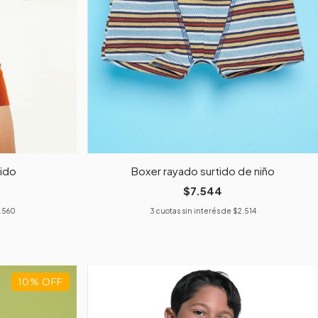
tido
Boxer rayado surtido de niño
$7.544
.560
3
cuotas sin interés de
$2.514
10
%
OFF