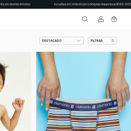
uotas sin interés en compras mayores a $150.000
15% OFF con transfere
0
FILTRAR