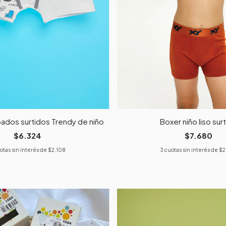
ados surtidos Trendy de niño
Boxer niño liso sur
$6.324
$7.680
otas sin interés de
$2.108
3
cuotas sin interés de
$2