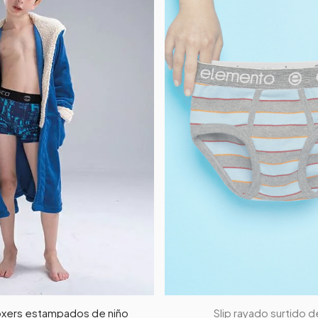
oxers estampados de niño
Slip rayado surtido d