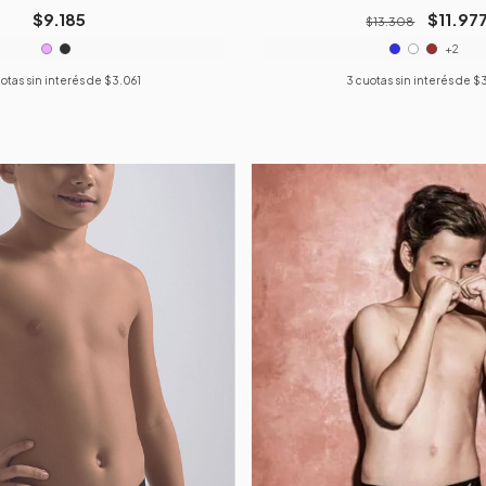
$9.185
$11.97
$13.308
+2
otas sin interés de
$3.061
3
cuotas sin interés de
$3