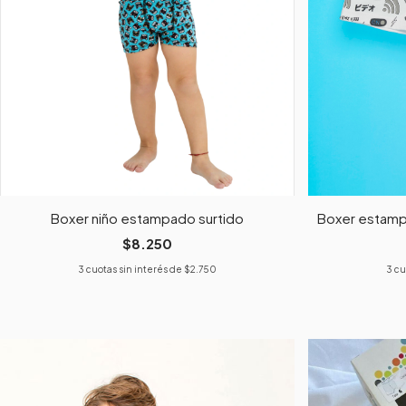
Boxer niño estampado surtido
Boxer estamp
$8.250
3
cuotas sin interés de
$2.750
3
cu