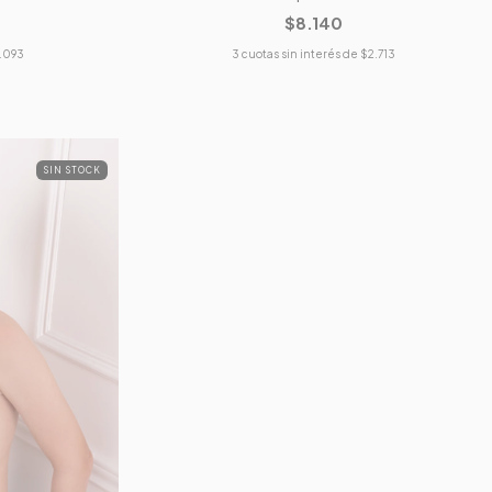
$8.140
.093
3
cuotas sin interés de
$2.713
SIN STOCK