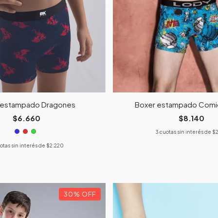
 estampado Dragones
Boxer estampado Comic
$6.660
$8.140
3
cuotas sin interés de
$2
otas sin interés de
$2.220
30
%
OFF