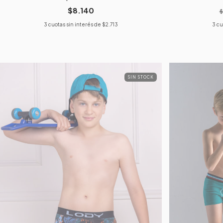
$8.140
$
3
cuotas sin interés de
$2.713
3
cu
SIN STOCK