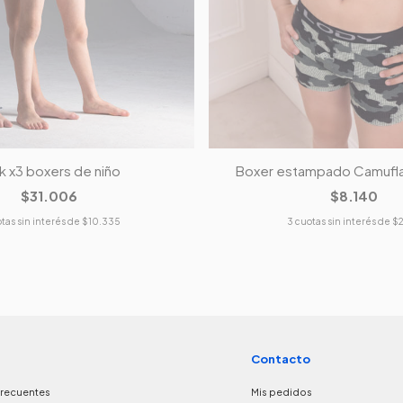
k x3 boxers de niño
Boxer estampado Camufla
$31.006
$8.140
tas sin interés de
$10.335
3
cuotas sin interés de
$2
Contacto
frecuentes
Mis pedidos