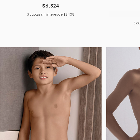
$6.324
3
cuotas sin interés de
$2.108
3
cu