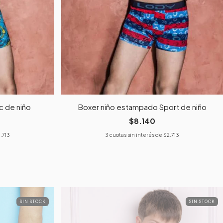
 de niño
Boxer niño estampado Sport de niño
$8.140
.713
3
cuotas sin interés de
$2.713
SIN STOCK
SIN STOCK