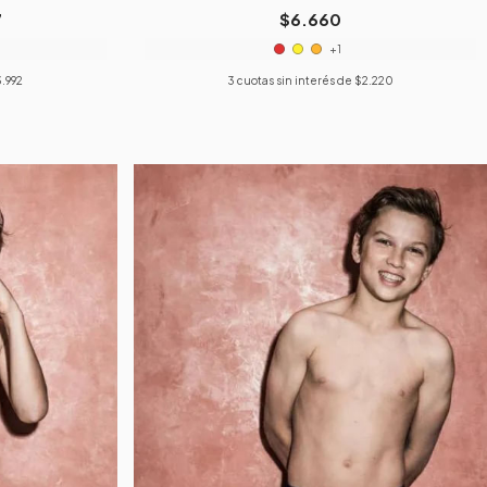
7
$6.660
+1
.992
3
cuotas sin interés de
$2.220