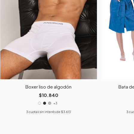
Boxer liso de algodón
Bata de
$10.840
+3
3
cuotas sin interés de
$3.613
3
cuo