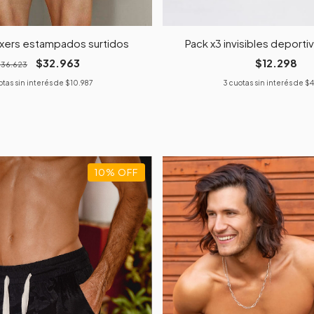
oxers estampados surtidos
Pack x3 invisibles deport
$32.963
$12.298
$36.623
otas sin interés de
$10.987
3
cuotas sin interés de
$4
10
%
OFF