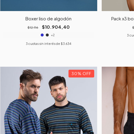
Boxer liso de algodón
Pack x3 b
$10.904,40
$12.116
+2
3
cu
3
cuotas sin interés de
$3.634
30
%
OFF