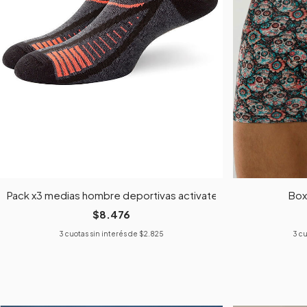
Pack x3 medias hombre deportivas activate surtidas
Box
$8.476
3
cuotas sin interés de
$2.825
3
cu