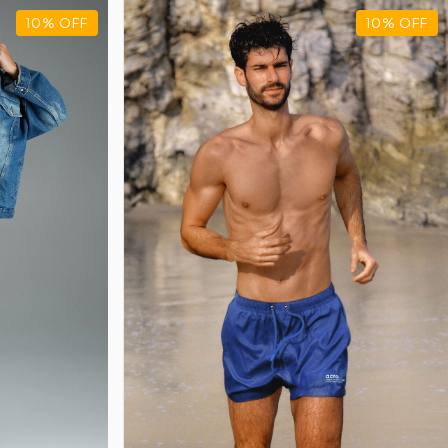
10
%
OFF
10
%
OFF