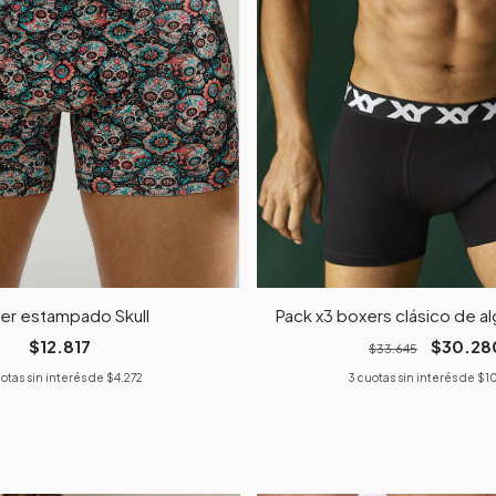
er estampado Skull
Pack x3 boxers clásico de al
$12.817
$30.28
$33.645
otas sin interés de
$4.272
3
cuotas sin interés de
$1