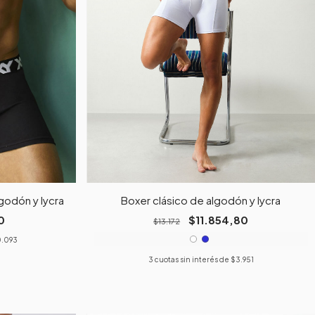
godón y lycra
Boxer clásico de algodón y lycra
0
$11.854,80
$13.172
0.093
3
cuotas sin interés de
$3.951