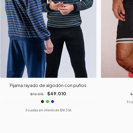
Pijama rayado de algodón con puños
$49.010
$70.015
$
3
cu
3
cuotas sin interés de
$16.336