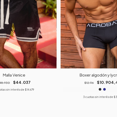
Malla Venice
Boxer algodón y lycr
$44.037
$10.904,
48.930
$12.116
otas sin interés de
$14.679
3
cuotas sin interés de
$3