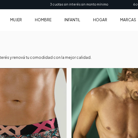
 monto mínimo
6 cuotas sin interés en compras mayores a $150.000
MUJER
HOMBRE
INFANTIL
HOGAR
MARCAS
interés y renová tu comodidad con la mejor calidad.