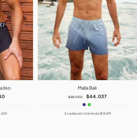
a liso
Malla Bali
40
$44.037
$48.930
.634
3
cuotas sin interés de
$14.679