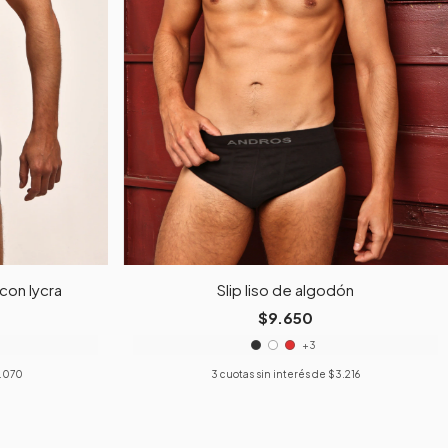
 con lycra
Slip liso de algodón
$9.650
+3
.070
3
cuotas sin interés de
$3.216