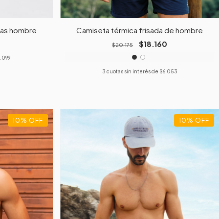
ivas hombre
Camiseta térmica frisada de hombre
$18.160
$20.175
.099
3
cuotas sin interés de
$6.053
10
%
OFF
10
%
OFF