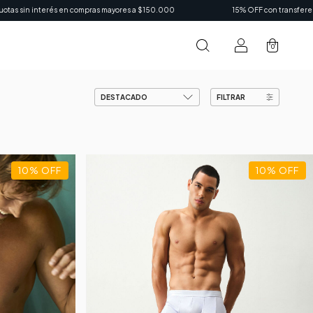
15% OFF con transferencia
3 cuotas sin interés sin monto míni
0
FILTRAR
10
%
OFF
10
%
OFF