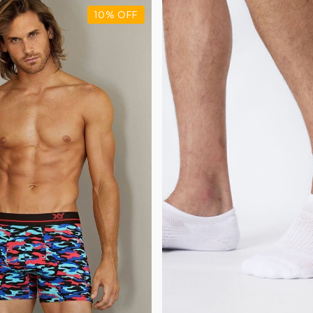
10
%
OFF