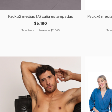
Pack x2 medias 1/3 caña estampadas
Pack x6 media
$6.180
3
cuotas sin interés de
$2.060
3
cu