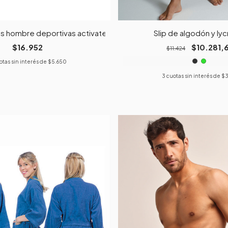
s hombre deportivas activate surtidas
Slip de algodón y lycr
$16.952
$10.281,
$11.424
otas sin interés de
$5.650
3
cuotas sin interés de
$3