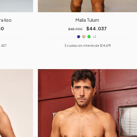
a liso
Malla Tulum
60
$44.037
$48.930
+1
.427
3
cuotas sin interés de
$14.679