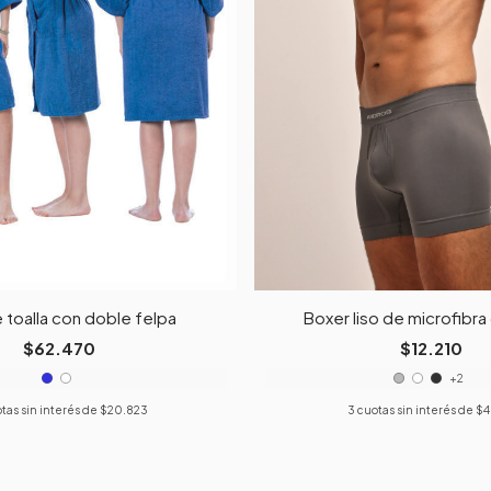
 toalla con doble felpa
Boxer liso de microfibra
$62.470
$12.210
+2
tas sin interés de
$20.823
3
cuotas sin interés de
$4