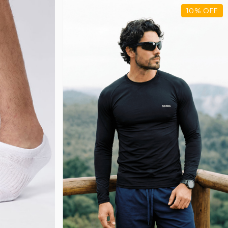
10
%
OFF