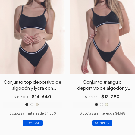
Conjunto top deportivo de
Conjunto triángulo
algodón y lycra con
deportivo de algodón y
vedetina
lycra con less
$14.640
$13.790
$18.300
$17.238
3
cuotas sin interés de
$4.880
3
cuotas sin interés de
$4.596
COMPRAR
COMPRAR