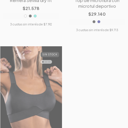
Remera Sevilla dry fit
Top de microfibra con
microtul deportivo
$21.578
$29.140
3
cuotas sin interés de
$7.192
3
cuotas sin interés de
$9.713
SIN STOCK