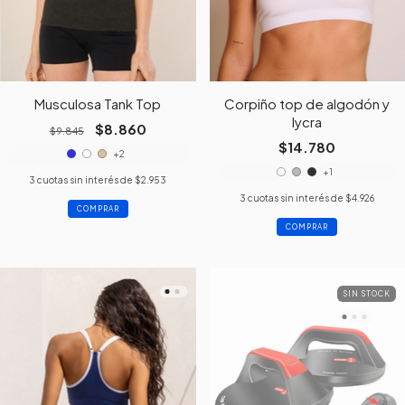
Musculosa Tank Top
Corpiño top de algodón y
lycra
$8.860
$9.845
$14.780
+2
+1
3
cuotas sin interés de
$2.953
3
cuotas sin interés de
$4.926
COMPRAR
COMPRAR
SIN STOCK