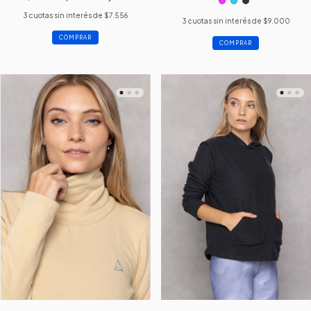
3
cuotas sin interés de
$7.556
3
cuotas sin interés de
$9.000
COMPRAR
COMPRAR