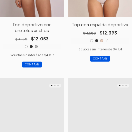
Top deportivo con
Top con espalda deportiva
breteles anchos
$12.393
$14.580
$12.053
$14.180
+1
3
cuotas sin interés de
$4.131
3
cuotas sin interés de
$4.017
COMPRAR
COMPRAR