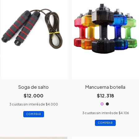
Soga de salto
Mancuerna botella
$12.000
$12.318
3
cuotas sin interés de
$4.000
3
cuotas sin interés de
$4.106
COMPRAR