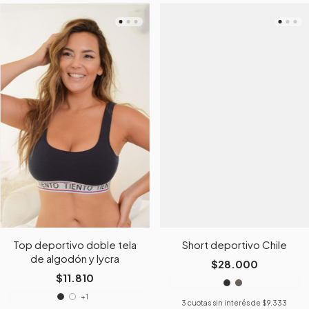
Top deportivo doble tela
Short deportivo Chile
de algodón y lycra
$28.000
$11.810
+1
3
cuotas sin interés de
$9.333