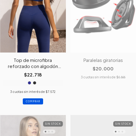
Top de microfibra
Paralelas giratorias
reforzado con algodón
$20.000
interno
$22.718
3
cuotas sin interés de
$6.666
3
cuotas sin interés de
$7.572
COMPRAR
SIN STOCK
SIN STOCK