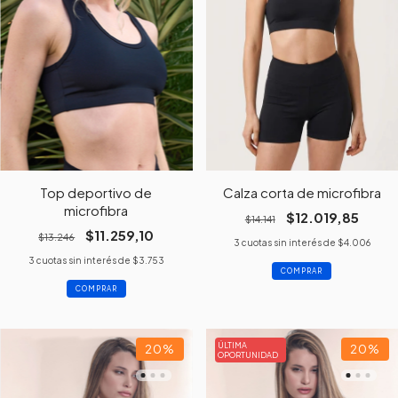
Top deportivo de
Calza corta de microfibra
microfibra
$12.019,85
$14.141
$11.259,10
$13.246
3
cuotas sin interés de
$4.006
3
cuotas sin interés de
$3.753
COMPRAR
COMPRAR
ÚLTIMA 
20
%
20
%
OPORTUNIDAD