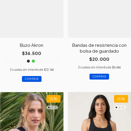
Buzo Akron
Bandas de resistencia con
bolsa de guardado
$36.500
$20.000
3
cuotas sin interés de
$6.666
3
cuotas sin interés de
$12.166
COMPRAR
15
%
15
%