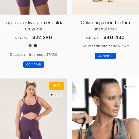
Top deportivo con espalda
Calza larga con textura
cruzada
animal print
$22.290
$40.430
$24.760
$47.570
3
cuotas sin interés de
$13.476
3
cuotas sin interés de
$7.430
COMPRAR
COMPRAR
15
%