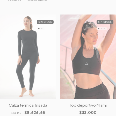
SIN STOCK
SIN STOCK
Calza térmica frisada
Top deportivo Miami
$8.626,65
$33.000
$10.149