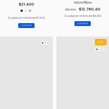
microfibra
$21.600
$12.780,60
$15.036
3
cuotas sin interés de
$4.260
3
cuotas sin interés de
$7.200
COMPRAR
COMPRAR
15
%