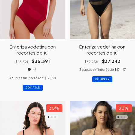
Enteriza vedetina con
Enteriza vedetina con
recortes de tul
recortes de tul
$36.391
$37.343
$48.521
$62.238
+1
3
cuotas sin interés de
$12.447
3
cuotas sin interés de
$12.130
COMPRAR
COMPRAR
30
%
30
%