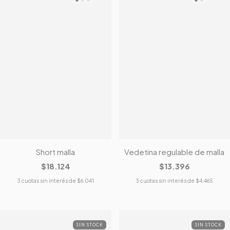
Short malla
Vedetina regulable de malla
$18.124
$13.396
3
cuotas sin interés de
$6.041
3
cuotas sin interés de
$4.465
SIN STOCK
SIN STOCK