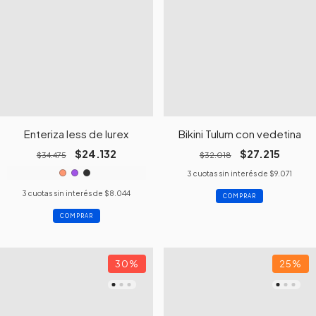
Enteriza less de lurex
Bikini Tulum con vedetina
$24.132
$27.215
$34.475
$32.018
3
cuotas sin interés de
$9.071
3
cuotas sin interés de
$8.044
COMPRAR
COMPRAR
30
%
25
%