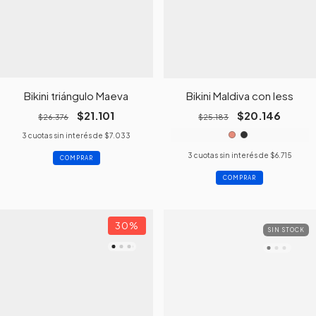
Bikini triángulo Maeva
Bikini Maldiva con less
$21.101
$20.146
$26.376
$25.183
3
cuotas sin interés de
$7.033
3
cuotas sin interés de
$6.715
COMPRAR
COMPRAR
30
%
SIN STOCK