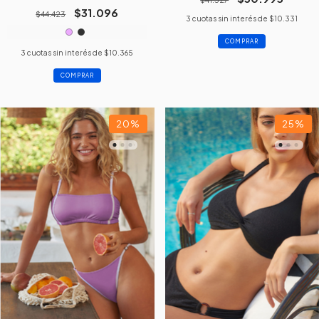
$31.096
$44.423
3
cuotas sin interés de
$10.331
COMPRAR
3
cuotas sin interés de
$10.365
COMPRAR
20
%
25
%