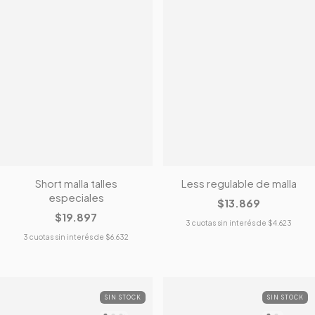
Short malla talles
Less regulable de malla
especiales
$13.869
$19.897
3
cuotas sin interés de
$4.623
3
cuotas sin interés de
$6.632
SIN STOCK
SIN STOCK