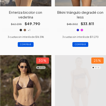
Enteriza bicolor con
Bikini triángulo degradé con
vedetina
less
$49.790
$33.811
$62.238
$48.302
+1
3
cuotas sin interés de
$16.596
3
cuotas sin interés de
$11.270
COMPRAR
COMPRAR
30
%
25
%