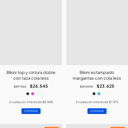
Bikini top y cintura doble
Bikini estampado
con taza cola less
margaritas con cola less
$26.545
$23.625
$37.922
$31.500
3
cuotas sin interés de
$8.848
3
cuotas sin interés de
$7.875
COMPRAR
COMPRAR