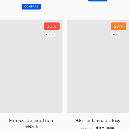
COMPRAR
30
%
25
%
Enteriza de tricot con
Bikini estampada Roxy
hebilla
$30.995
$41.327