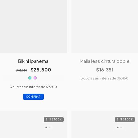
Bikini Ipanema
Malla less cintura doble
$28.800
$16.351
$41.144
3
cuotas sin interés de
$5.450
3
cuotas sin interés de
$9.600
COMPRAR
SIN STOCK
SIN STOCK