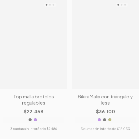
Top malla breteles
Bikini Malia con triángulo y
regulables
less
$22.458
$36.100
3
cuotas sin interés de
$7.486
3
cuotas sin interés de
$12.033