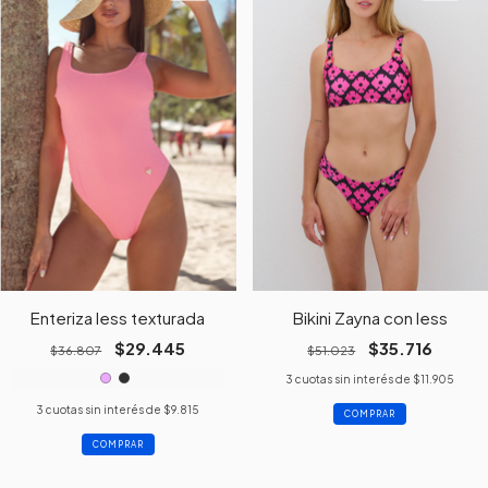
Enteriza less texturada
Bikini Zayna con less
$29.445
$35.716
$36.807
$51.023
3
cuotas sin interés de
$11.905
3
cuotas sin interés de
$9.815
COMPRAR
COMPRAR