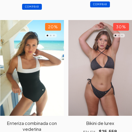
COMPRAR
COMPRAR
20
%
30
%
Enteriza combinada con
Bikini de lurex
vedetina
$25.559
$36.514