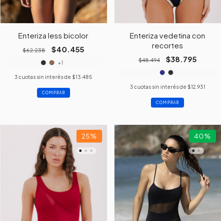
Enteriza less bicolor
Enteriza vedetina con
recortes
$40.455
$62.238
$38.795
$48.494
+1
3
cuotas sin interés de
$13.485
3
cuotas sin interés de
$12.931
COMPRAR
COMPRAR
25
%
40
%