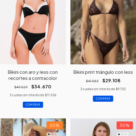
Bikini con aro y less con
Bikini print triángulo con less
recortes a contracolor
$29.108
$41.583
$34.670
$49.529
3
cuotas sin interés de
$9.702
3
cuotas sin interés de
$11.556
COMPRAR
COMPRAR
20
%
30
%