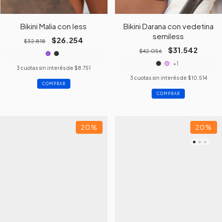
Bikini Malia con less
Bikini Darana con vedetina
semiless
$26.254
$32.818
$31.542
$42.056
+1
3
cuotas sin interés de
$8.751
3
cuotas sin interés de
$10.514
COMPRAR
COMPRAR
20
%
20
%