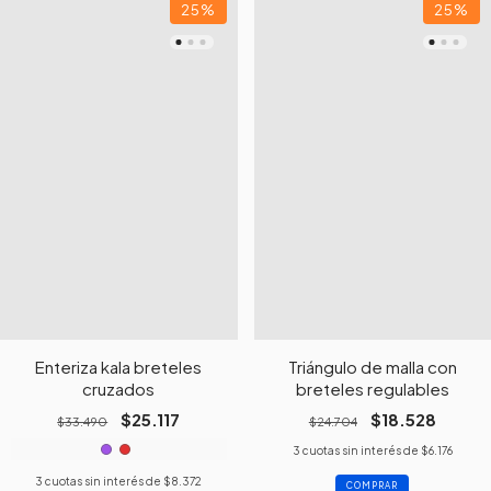
25
%
25
%
Enteriza kala breteles
Triángulo de malla con
cruzados
breteles regulables
$25.117
$18.528
$33.490
$24.704
3
cuotas sin interés de
$6.176
3
cuotas sin interés de
$8.372
COMPRAR