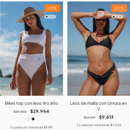
20
%
20
%
Bikini top con less tiro alto
Less de malla con cintura en
V
$29.944
$37.430
$9.613
$12.017
3
cuotas sin interés de
$3.204
3
cuotas sin interés de
$9.981