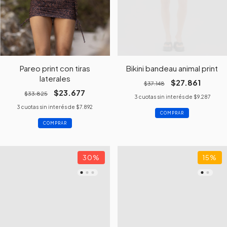
Pareo print con tiras
Bikini bandeau animal print
laterales
$27.861
$37.148
$23.677
$33.825
3
cuotas sin interés de
$9.287
3
cuotas sin interés de
$7.892
COMPRAR
COMPRAR
30
%
15
%