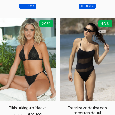
COMPRAR
COMPRAR
20
%
40
%
Bikini triángulo Maeva
Enteriza vedetina con
recortes de tul
$21.101