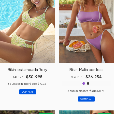
Bikini estampada Roxy
Bikini Malia con less
$30.995
$26.254
$41.327
$32.818
3
cuotas sin interés de
$10.331
3
cuotas sin interés de
$8.751
COMPRAR
COMPRAR