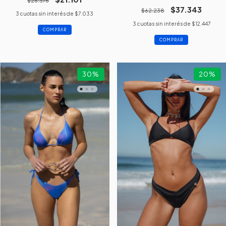
$26.376
$37.343
$62.238
3
cuotas sin interés de
$7.033
3
cuotas sin interés de
$12.447
COMPRAR
COMPRAR
30
%
20
%