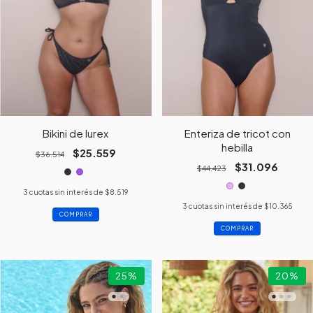
Bikini de lurex
Enteriza de tricot con
hebilla
$25.559
$36.514
$31.096
$44.423
3
cuotas sin interés de
$8.519
3
cuotas sin interés de
$10.365
COMPRAR
COMPRAR
25
%
20
%