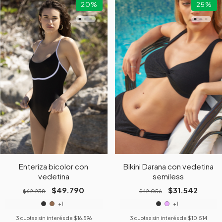
20
%
25
%
Enteriza bicolor con
Bikini Darana con vedetina
vedetina
semiless
$49.790
$31.542
$62.238
$42.056
+1
+1
3
cuotas sin interés de
$16.596
3
cuotas sin interés de
$10.514