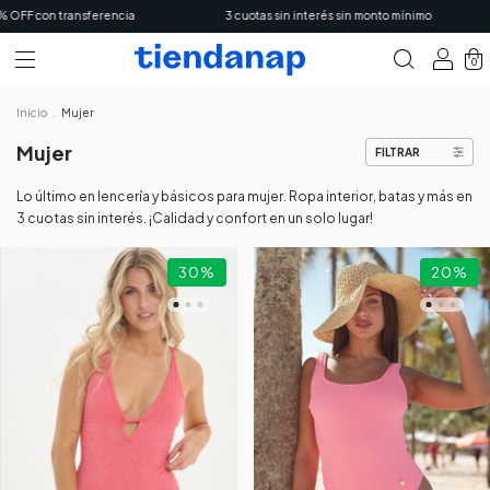
transferencia
3 cuotas sin interés sin monto mínimo
6 cuo
0
Inicio
.
Mujer
Mujer
FILTRAR
Lo último en lencería y básicos para mujer. Ropa interior, batas y más en
3 cuotas sin interés. ¡Calidad y confort en un solo lugar!
30
%
20
%