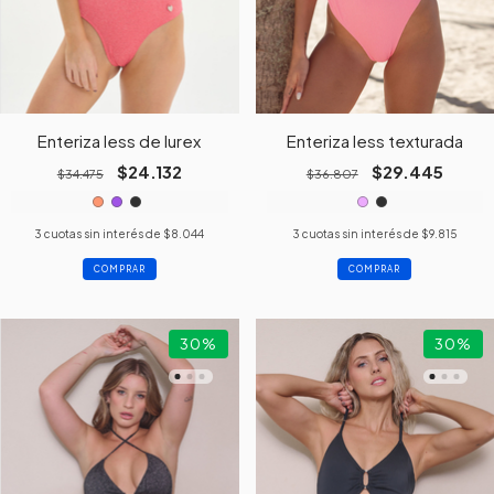
Enteriza less de lurex
Enteriza less texturada
$24.132
$29.445
$34.475
$36.807
3
cuotas sin interés de
$8.044
3
cuotas sin interés de
$9.815
COMPRAR
COMPRAR
30
%
30
%