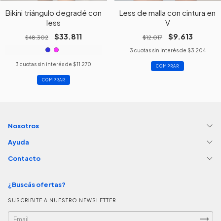
Bikini triángulo degradé con
Less de malla con cintura en
less
V
$33.811
$9.613
$48.302
$12.017
3
cuotas sin interés de
$3.204
3
cuotas sin interés de
$11.270
COMPRAR
COMPRAR
Nosotros
Ayuda
Contacto
¿Buscás ofertas?
SUSCRIBITE A NUESTRO NEWSLETTER