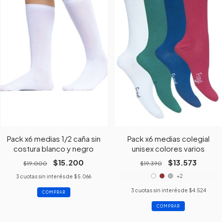
Pack x6 medias 1/2 caña sin
Pack x6 medias colegial
costura blanco y negro
unisex colores varios
$15.200
$13.573
$19.000
$19.390
+2
3
cuotas sin interés de
$5.066
3
cuotas sin interés de
$4.524
COMPRAR