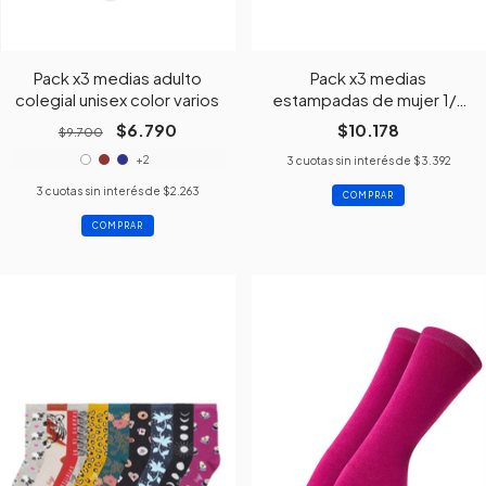
Pack x3 medias adulto
Pack x3 medias
colegial unisex color varios
estampadas de mujer 1/2
caña
$6.790
$10.178
$9.700
+2
3
cuotas sin interés de
$3.392
3
cuotas sin interés de
$2.263
COMPRAR