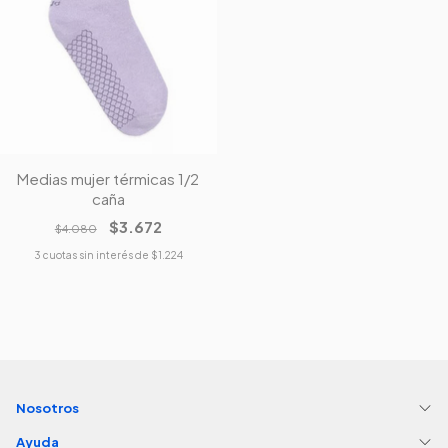
Medias mujer térmicas 1/2
caña
$3.672
$4.080
3
cuotas sin interés de
$1.224
Nosotros
Ayuda