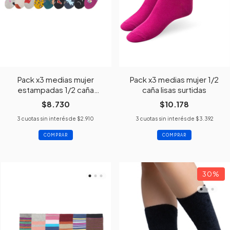
Pack x3 medias mujer
Pack x3 medias mujer 1/2
estampadas 1/2 caña
caña lisas surtidas
surtida
$8.730
$10.178
3
cuotas sin interés de
$2.910
3
cuotas sin interés de
$3.392
30
%