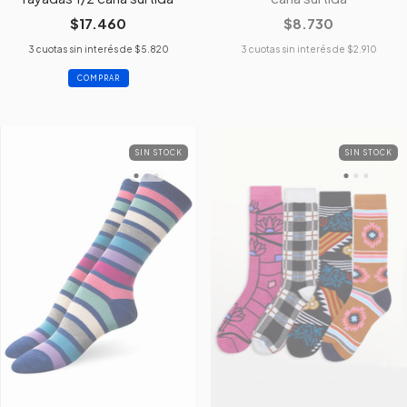
$17.460
$8.730
3
cuotas sin interés de
$5.820
3
cuotas sin interés de
$2.910
SIN STOCK
SIN STOCK