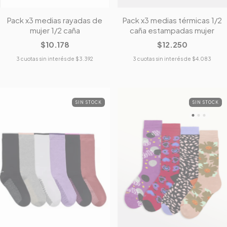
Pack x3 medias rayadas de
Pack x3 medias térmicas 1/2
mujer 1/2 caña
caña estampadas mujer
$10.178
$12.250
3
cuotas sin interés de
$3.392
3
cuotas sin interés de
$4.083
SIN STOCK
SIN STOCK