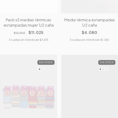
Pack x3 medias térmicas
Media térmica estampadas
estampadas mujer 1/2 caña
1/2 caña
$11.025
$4.080
$12.250
3
cuotas sin interés de
$3.675
3
cuotas sin interés de
$1.360
SIN STOCK
SIN STOCK