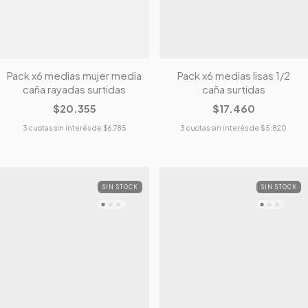
Pack x6 medias mujer media
Pack x6 medias lisas 1/2
caña rayadas surtidas
caña surtidas
$20.355
$17.460
3
cuotas sin interés de
$6.785
3
cuotas sin interés de
$5.820
SIN STOCK
SIN STOCK