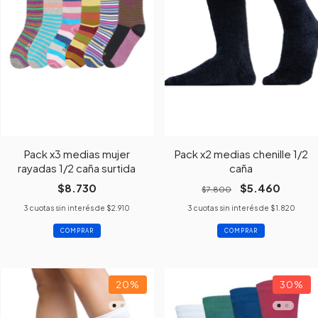
Pack x3 medias mujer
Pack x2 medias chenille 1/2
rayadas 1/2 caña surtida
caña
$8.730
$5.460
$7.800
3
cuotas sin interés de
$2.910
3
cuotas sin interés de
$1.820
20
%
30
%