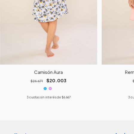
Camisón Aura
Reme
$20.003
$26.671
3
cuotas sin interés de
$6.667
3
cu