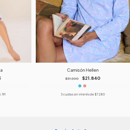
ia
Camisón Hellen
3
$21.840
$31.200
.191
3
cuotas sin interés de
$7.280