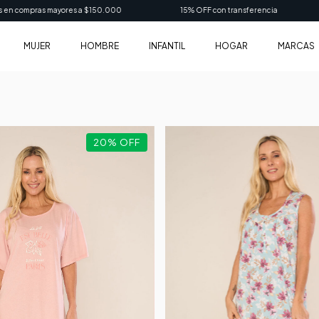
ores a $150.000
15% OFF con transferencia
3 cuotas sin 
MUJER
HOMBRE
INFANTIL
HOGAR
MARCAS
20
%
OFF