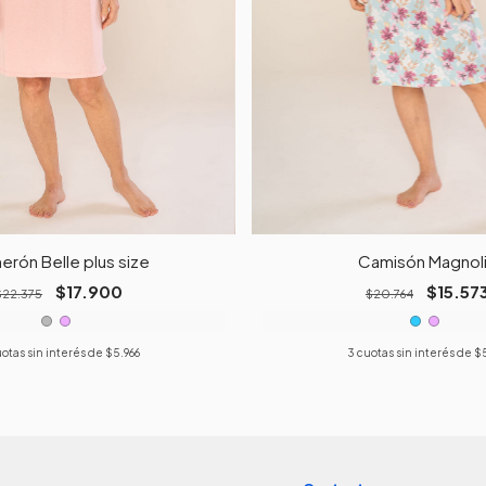
rón Belle plus size
Camisón Magnol
$17.900
$15.57
$22.375
$20.764
otas sin interés de
$5.966
3
cuotas sin interés de
$5