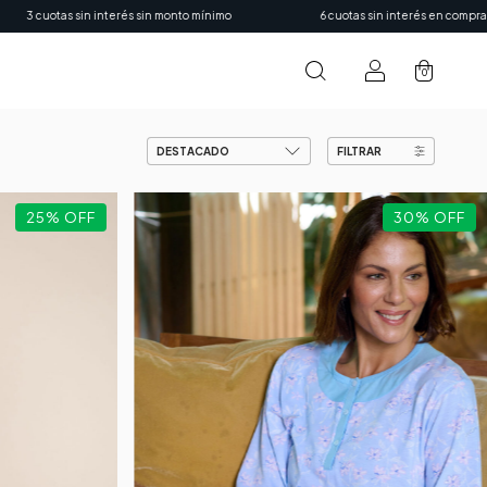
interés sin monto mínimo
6 cuotas sin interés en compras mayores a $150
0
FILTRAR
25
%
OFF
30
%
OFF