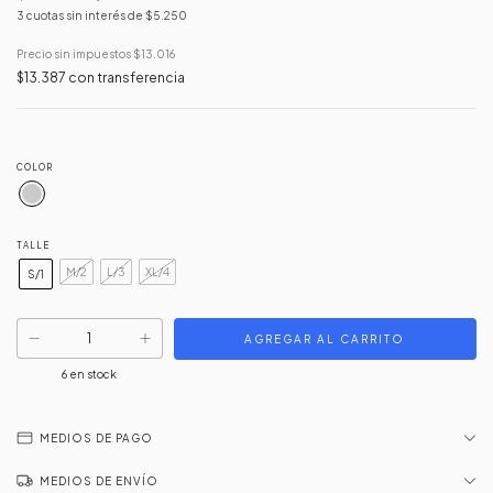
3
cuotas sin interés de
$5.250
Precio sin impuestos
$13.016
$13.387
con
transferencia
COLOR
TALLE
M/2
L/3
XL/4
S/1
6
en stock
MEDIOS DE PAGO
MEDIOS DE ENVÍO