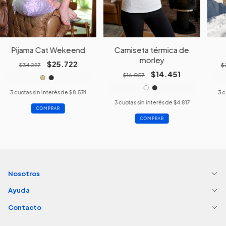
Pijama Cat Wekeend
Camiseta térmica de
morley
$25.722
$34.297
$
$14.451
$16.057
3
cuotas sin interés de
$8.574
3
c
3
cuotas sin interés de
$4.817
COMPRAR
COMPRAR
Nosotros
Ayuda
Contacto