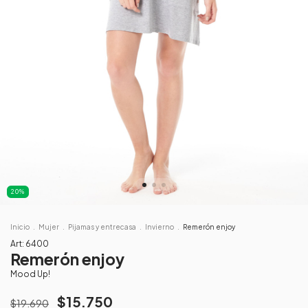
20
%
Inicio
.
Mujer
.
Pijamas y entrecasa
.
Invierno
.
Remerón enjoy
Art:
6400
Remerón enjoy
Mood Up!
$15.750
$19.690