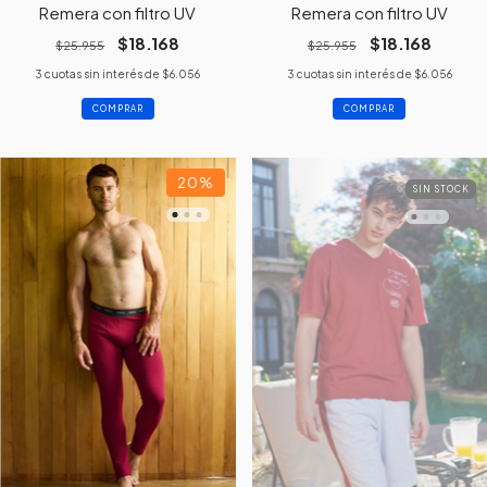
Remera con filtro UV
Remera con filtro UV
$18.168
$18.168
$25.955
$25.955
3
cuotas sin interés de
$6.056
3
cuotas sin interés de
$6.056
COMPRAR
COMPRAR
20
%
SIN STOCK