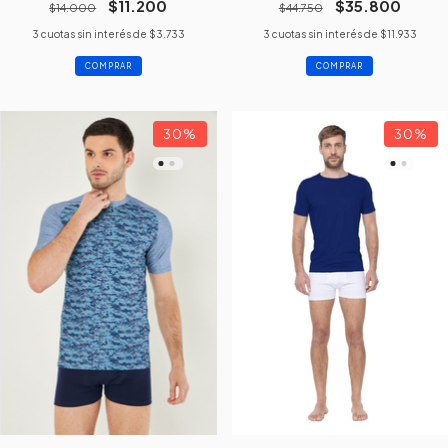
$11.200
$35.800
$14.000
$44.750
3
cuotas sin interés de
$3.733
3
cuotas sin interés de
$11.933
COMPRAR
COMPRAR
30
%
30
%