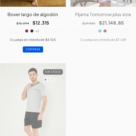
Boxer largo de algodón
Pijama Tomorrow plus size
$12.315
$21.148,85
$15.394
$24.881
+1
3
cuotas sin interés de
$4.105
3
cuotas sin interés de
$7.049
COMPRAR
SIN STOCK