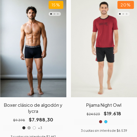
15
%
20
%
Boxer clásico de algodón y
Pijama Night Owl
lycra
$19.618
$24.523
$7.988,30
$9.398
+3
3
cuotas sin interés de
$6.539
3
cuotas sin interés de
$2.662