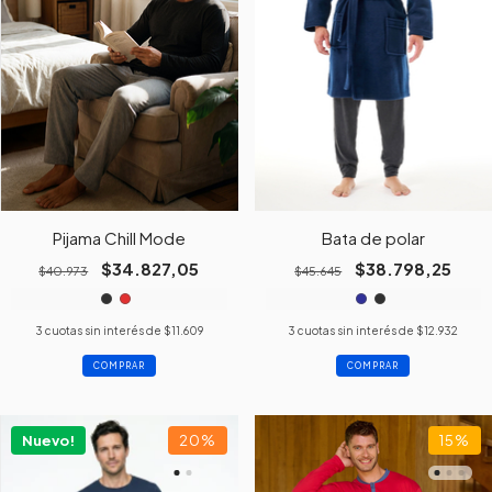
Pijama Chill Mode
Bata de polar
$34.827,05
$38.798,25
$40.973
$45.645
3
cuotas sin interés de
$11.609
3
cuotas sin interés de
$12.932
COMPRAR
COMPRAR
Nuevo!
20
%
15
%