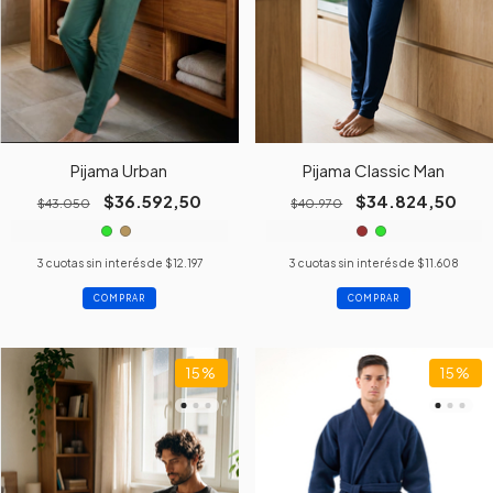
Pijama Urban
Pijama Classic Man
$36.592,50
$34.824,50
$43.050
$40.970
3
cuotas sin interés de
$12.197
3
cuotas sin interés de
$11.608
COMPRAR
COMPRAR
15
%
15
%