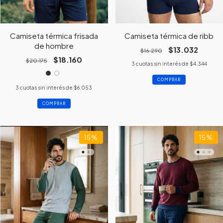
Camiseta térmica frisada
Camiseta térmica de ribb
de hombre
$13.032
$16.290
$18.160
$20.175
3
cuotas sin interés de
$4.344
COMPRAR
3
cuotas sin interés de
$6.053
COMPRAR
15
%
15
%