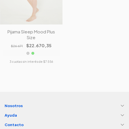
Pijama Sleep Mood Plus
Size
$22.670,35
$26.671
3
cuotas sin interés de
$7.556
Nosotros
Ayuda
Contacto