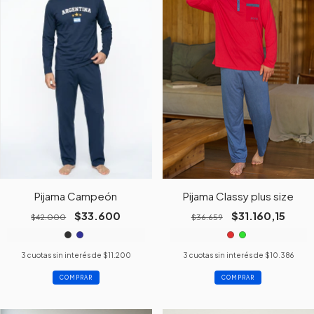
Pijama Campeón
Pijama Classy plus size
$33.600
$31.160,15
$42.000
$36.659
3
cuotas sin interés de
$11.200
3
cuotas sin interés de
$10.386
COMPRAR
COMPRAR