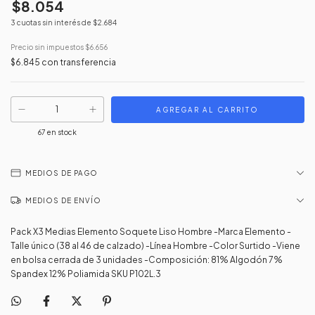
$8.054
3
cuotas sin interés de
$2.684
Precio sin impuestos
$6.656
$6.845
con
transferencia
67
en stock
MEDIOS DE PAGO
MEDIOS DE ENVÍO
Pack X3 Medias Elemento Soquete Liso Hombre -Marca Elemento -
Talle único (38 al 46 de calzado) -Línea Hombre -Color Surtido -Viene
en bolsa cerrada de 3 unidades -Composición: 81% Algodón 7%
Spandex 12% Poliamida SKU P102L.3