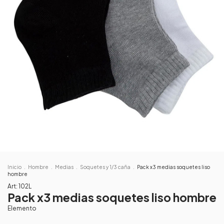
Inicio
.
Hombre
.
Medias
.
Soquetes y 1/3 caña
.
Pack x3 medias soquetes liso
hombre
Art:
102L
Pack x3 medias soquetes liso hombre
Elemento