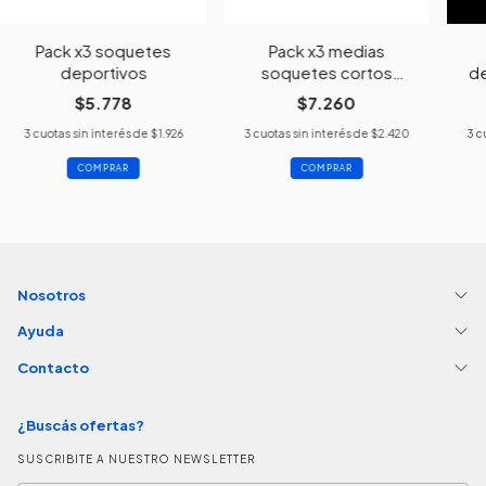
Pack x3 soquetes
Pack x3 medias
deportivos
soquetes cortos
de
deportivos
$5.778
$7.260
3
cuotas sin interés de
$1.926
3
cuotas sin interés de
$2.420
3
c
Nosotros
Ayuda
Contacto
¿Buscás ofertas?
SUSCRIBITE A NUESTRO NEWSLETTER