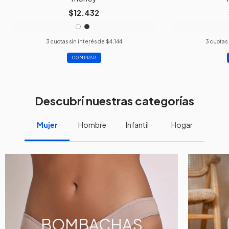
$12.432
3
cuotas sin interés de
$4.144
3
cuotas 
COMPRAR
Descubrí nuestras categorías
Mujer
Hombre
Infantil
Hogar
BOMBACHAS