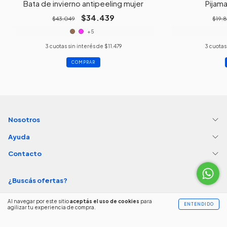
Bata de invierno antipeeling mujer
Pijam
$34.439
$43.049
$19.
+5
3
cuotas sin interés de
$11.479
3
cuotas
COMPRAR
Nosotros
Ayuda
Contacto
¿Buscás ofertas?
SUSCRIBITE A NUESTRO NEWSLETTER
Al navegar por este sitio
aceptás el uso de cookies
para
ENTENDIDO
agilizar tu experiencia de compra.