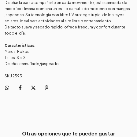
Diseñada para acompañarte en cada movimiento, esta camiseta de
microfibra liviana combina un estilo camuflado moderno con mangas
jaspeadas. Su tecnología con filtro UV protege tu piel de los rayos
solares, ideal para actividades al aire libre o entrenamiento.
De tacto suave y secado rápido, ofrece frescura y confort durante
todo el día.
Características
:
Marca: Rokos
Talles: S al XL
Diseño: camuflado/jaspeado
SKU 2593
Otras opciones que te pueden gustar