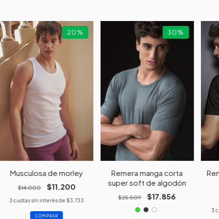
20
%
30
%
Musculosa de morley
Remera manga corta
Rem
super soft de algodón
$11.200
$14.000
$17.856
$25.509
3
cuotas sin interés de
$3.733
3
c
COMPRAR