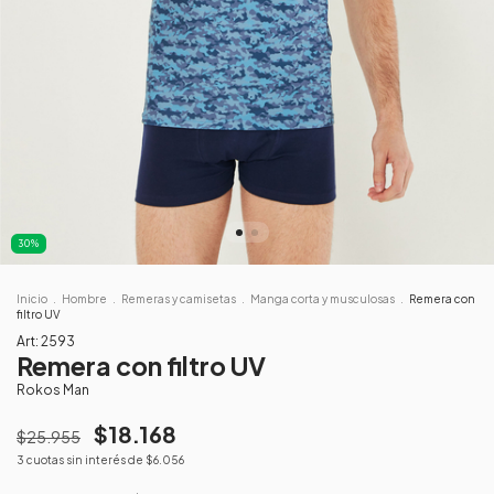
30
%
Inicio
.
Hombre
.
Remeras y camisetas
.
Manga corta y musculosas
.
Remera con
filtro UV
Art:
2593
Remera con filtro UV
Rokos Man
$18.168
$25.955
3
cuotas sin interés de
$6.056