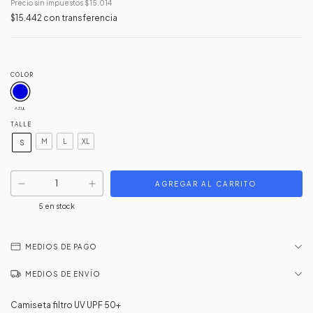
Precio sin impuestos
$15.014
$15.442
con
transferencia
COLOR
AZUL
TALLE
M
L
XL
S
5
en stock
MEDIOS DE PAGO
MEDIOS DE ENVÍO
Camiseta filtro UV UPF 50+